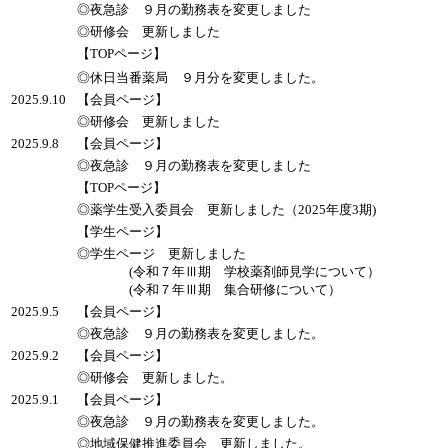
◎夜急診 ９月の勤務表を変更しました
◎研修会 更新しました
【TOPページ】
◎休日当番薬局 ９月分を変更しました。
2025.9.10
【会員ページ】
◎研修会 更新しました
2025.9.8
【会員ページ】
◎夜急診 ９月の勤務表を変更しました
【TOPページ】
◎薬学生受入委員会 更新しました（2025年度3期)
【学生ページ】
◎学生ページ 更新しました
(令和７年Ⅲ期 学校薬剤師見学について）
(令和７年Ⅲ期 集合研修について）
2025.9.5
【会員ページ】
◎夜急診 ９月の勤務表を変更しました。
2025.9.2
【会員ページ】
◎研修会 更新しました。
2025.9.1
【会員ページ】
◎夜急診 ９月の勤務表を変更しました。
◎地域保健推進委員会 更新しました。