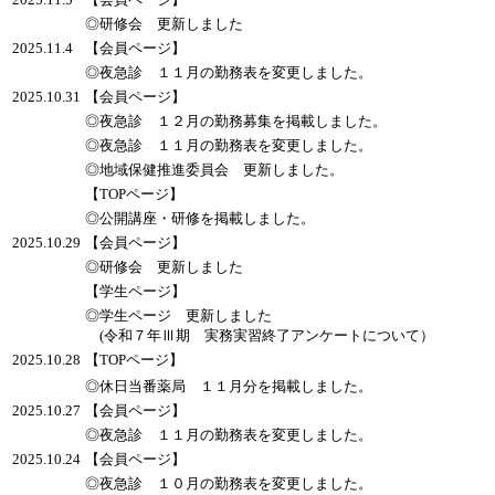
◎研修会 更新しました
2025.11.4
【会員ページ】
◎夜急診 １１月の勤務表を変更しました。
2025.10.31
【会員ページ】
◎夜急診 １２月の勤務募集を掲載しました。
◎夜急診 １１月の勤務表を変更しました。
◎地域保健推進委員会 更新しました。
【TOPページ】
◎公開講座・研修を掲載しました。
2025.10.29
【会員ページ】
◎研修会 更新しました
【学生ページ】
◎学生ページ 更新しました
(令和７年Ⅲ期 実務実習終了アンケートについて）
2025.10.28
【TOPページ】
◎休日当番薬局 １１月分を掲載しました。
2025.10.27
【会員ページ】
◎夜急診 １１月の勤務表を変更しました。
2025.10.24
【会員ページ】
◎夜急診 １０月の勤務表を変更しました。