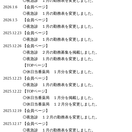
◎夜急診 １月の勤務表を変更しました。
2026.1.6
【会員ページ】
◎夜急診 １月の勤務表を変更しました。
2026.1.5
【会員ページ】
◎夜急診 １月の勤務表を変更しました。
2025.12.23
【会員ページ】
◎夜急診 １月の勤務表を変更しました。
2025.12.26
【会員ページ】
◎夜急診 ２月の勤務募集を掲載しました。
◎夜急診 １月の勤務表を変更しました。
【TOPページ】
◎休日当番薬局 １月分を変更しました。
2025.12.23
【会員ページ】
◎夜急診 １月の勤務表を変更しました。
2025.12.22
【TOPページ】
◎休日当番薬局 １月分を掲載しました。
◎休日当番薬局 １２月分を変更しました。
2025.12.19
【会員ページ】
◎夜急診 １２月の勤務表を変更しました。
2025.12.17
【会員ページ】
◎夜急診 １月の勤務表を変更しました。