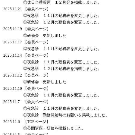
◎休日当番薬局 １２月分を掲載しました。
2025.11.21
【会員ページ】
◎夜急診 １１月の勤務表を変更しました。
◎夜急診 １２月の勤務表を変更しました。
2025.11.19
【会員ページ】
◎研修会 更新しました
2025.11.17
【会員ページ】
◎夜急診 １１月の勤務表を変更しました。
2025.11.14
【会員ページ】
◎夜急診 １１月の勤務表を変更しました。
◎夜急診 １２月の勤務表を掲載しました。
2025.11.12
【会員ページ】
◎研修会 更新しました
2025.11.10
【会員ページ】
◎夜急診 １１月の勤務表を変更しました。
2025.11.7
【会員ページ】
◎夜急診 １１月の勤務表を変更しました。
◎夜急診 勤務開始時のお願いを掲載しました。
2025.11.6
【TOPページ】
◎公開講座・研修を掲載しました。
2025.11.5
【会員ページ】