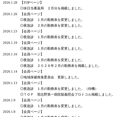
2026.1.28
【TOPページ】
◎休日当番薬局 ２月分を掲載しました。
2026.1.26
【会員ページ】
◎夜急診 １月の勤務表を変更しました。
◎夜急診 ２月の勤務表を変更しました。
2026.1.23
【会員ページ】
◎夜急診 １月の勤務表を変更しました。
2026.1.19
【会員ページ】
◎夜急診 １月の勤務表を変更しました。
2026.1.16
【会員ページ】
◎夜急診 １月の勤務表を変更しました。
◎夜急診 ２０２６年２月の勤務表を掲載しました。
2026.1.14
【会員ページ】
◎地域保健推進委員会 更新しました。
2026.1.13
【会員ページ】
◎夜急診 １月の勤務表を変更しました。（待機）
◎ＴＯＰ 習志野第一病院疑義照会プロトコル掲載しました。
2026.1.9
【会員ページ】
◎夜急診 １月の勤務表を変更しました。
2026.1.8
【会員ページ】