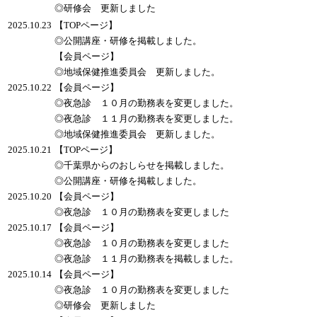
◎研修会 更新しました
2025.10.23
【TOPページ】
◎公開講座・研修を掲載しました。
【会員ページ】
◎地域保健推進委員会 更新しました。
2025.10.22
【会員ページ】
◎夜急診 １０月の勤務表を変更しました。
◎夜急診 １１月の勤務表を変更しました。
◎地域保健推進委員会 更新しました。
2025.10.21
【TOPページ】
◎千葉県からのおしらせを掲載しました。
◎公開講座・研修を掲載しました。
2025.10.20
【会員ページ】
◎夜急診 １０月の勤務表を変更しました
2025.10.17
【会員ページ】
◎夜急診 １０月の勤務表を変更しました
◎夜急診 １１月の勤務表を掲載しました。
2025.10.14
【会員ページ】
◎夜急診 １０月の勤務表を変更しました
◎研修会 更新しました