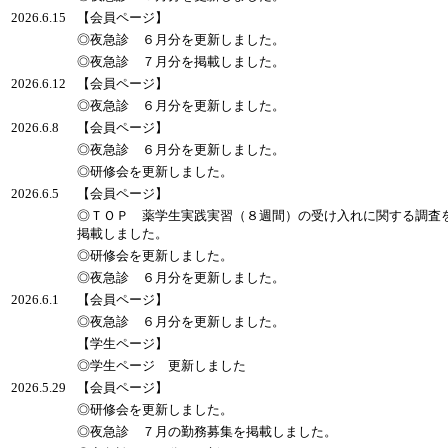
2026.6.15
【会員ページ】
◎夜急診 ６月分を更新しました。
◎夜急診 ７月分を掲載しました。
2026.6.12
【会員ページ】
◎夜急診 ６月分を更新しました。
2026.6.8
【会員ページ】
◎夜急診 ６月分を更新しました。
◎研修会を更新しました。
2026.6.5
【会員ページ】
◎ＴＯＰ 薬学生実践実習（８週間）の受け入れに関する調査
掲載しました。
◎研修会を更新しました。
◎夜急診 ６月分を更新しました。
2026.6.1
【会員ページ】
◎夜急診 ６月分を更新しました。
【学生ページ】
◎学生ページ 更新しました
2026.5.29
【会員ページ】
◎研修会を更新しました。
◎夜急診 ７月の勤務募集を掲載しました。