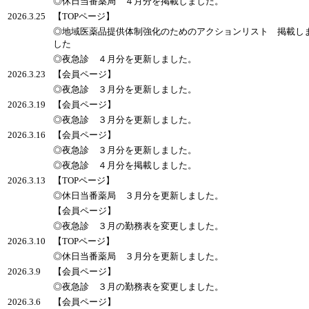
◎休日当番薬局 ４月分を掲載しました。
2026.3.25
【TOPページ】
◎地域医薬品提供体制強化のためのアクションリスト 掲載し
した
◎夜急診 ４月分を更新しました。
2026.3.23
【会員ページ】
◎夜急診 ３月分を更新しました。
2026.3.19
【会員ページ】
◎夜急診 ３月分を更新しました。
2026.3.16
【会員ページ】
◎夜急診 ３月分を更新しました。
◎夜急診 ４月分を掲載しました。
2026.3.13
【TOPページ】
◎休日当番薬局 ３月分を更新しました。
【会員ページ】
◎夜急診 ３月の勤務表を変更しました。
2026.3.10
【TOPページ】
◎休日当番薬局 ３月分を更新しました。
2026.3.9
【会員ページ】
◎夜急診 ３月の勤務表を変更しました。
2026.3.6
【会員ページ】