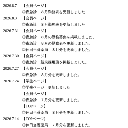
2026.8.7
【会員ページ】
◎夜急診 ８月勤務表を更新しました
2026.8.3
【会員ページ】
◎夜急診 ８月勤務表を更新しました
2026.7.31
【会員ページ】
◎夜急診 ８月の勤務募集を掲載しました。
◎夜急診 ８月の勤務表を更新しました。
◎休日当番薬局 ８月分を更新しました。
2026.7.30
【会員ページ】
◎夜急診 新規採用薬を掲載しました。
2026.7.27
【会員ページ】
◎夜急診 ８月分を更新しました。
2026.7.24
【学生ページ】
◎学生ページ 更新しました
【会員ページ】
◎夜急診 ７月分を更新しました。
【TOPページ】
◎休日当番薬局 ８月分を更新しました。
2026.7.14
【TOPページ】
◎休日当番薬局 ７月分を更新しました。