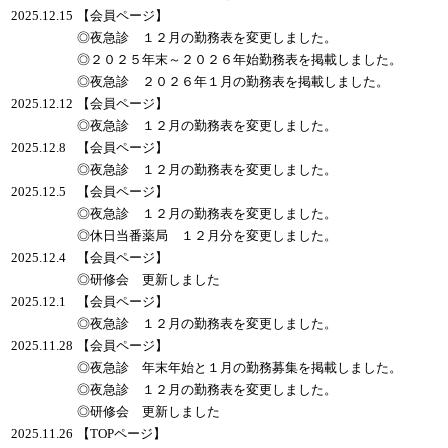
2025.12.15
【会員ページ】
◎夜急診 １２月の勤務表を変更しました。
◎２０２５年末～２０２６年始勤務表を掲載しました。
◎夜急診 ２０２６年１月の勤務表を掲載しました。
2025.12.12
【会員ページ】
◎夜急診 １２月の勤務表を変更しました。
2025.12.8
【会員ページ】
◎夜急診 １２月の勤務表を変更しました。
2025.12.5
【会員ページ】
◎夜急診 １２月の勤務表を変更しました。
◎休日当番薬局 １２月分を変更しました。
2025.12.4
【会員ページ】
◎研修会 更新しました
2025.12.1
【会員ページ】
◎夜急診 １２月の勤務表を変更しました。
2025.11.28
【会員ページ】
◎夜急診 年末年始と１月の勤務募集を掲載しました。
◎夜急診 １２月の勤務表を変更しました。
◎研修会 更新しました
2025.11.26
【TOPページ】