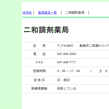
HOME
│
薬局薬店一覧
│ 二和調剤薬局 │
住 所
〒274-0805 船橋市二和東6-17-
電 話
047-449-3003
F A X
047-449-7717
営業時間
9：00 ～ 17：00 ／ 土 9：00
定 休 日
日・祝日
医療廃棄物
回収している