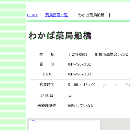
HOME
│
薬局薬店一覧
│ わかば薬局船橋 │
住 所
〒274-0801 船橋市高野台5-30-
電 話
047-490-7102
F A X
047-490-7103
営業時間
9：00 ～ 18：00 ／ 土 9：0
定 休 日
日
医療廃棄物
回収していない