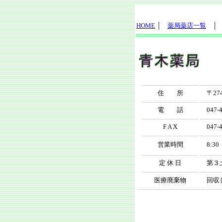
HOME
│
薬局薬店一覧
│ 
住 所
〒274
電 話
047-4
F A X
047-4
営業時間
8:30
定 休 日
第３土
医療廃棄物
回収